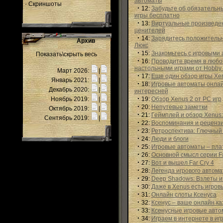
автоматы
·
Скриншоты
·
12:
Забудьте об обязательны
игры бесплатно
·
13:
Виртуальные произведен
ценителей
·
14:
Зарядитесь положительн
Архив
Люкс
·
15:
Знакомьтесь с игровыми
Показать\скрыть весь
·
16:
Проводите время в любо
настольными играми от Hobby
Март 2026:
|
·
17:
Еще один обзор игры Xen
Январь 2021:
|
·
18:
Игровые автоматы онлай
Декабрь 2020:
|
интересней
·
Ноябрь 2019:
|
19:
Обзор Xenus 2 от PC игр
·
20:
Непутевые заметки
Октябрь 2019:
|
·
21:
Геймплей и обзор Xenus:
Сентябрь 2019:
|
·
22:
Воспоминания и рецензи
·
23:
Ретроспектива: Глючный
·
24:
Люди и блоги
·
25:
Игровые автоматы – пла
·
26:
Основной смысл серии Fa
·
27:
Вот и вышел Far Cry 4
·
28:
Легенда игрового автомат
·
29:
Deep Shadows: Взлеты и
·
30:
Даже в Xenus есть игров
·
31:
Онлайн слоты Ксенуса
·
32:
Ксенус – ваше онлайн ка
·
33:
Ксенусные игровые авт
·
34:
Играем в интернете в и