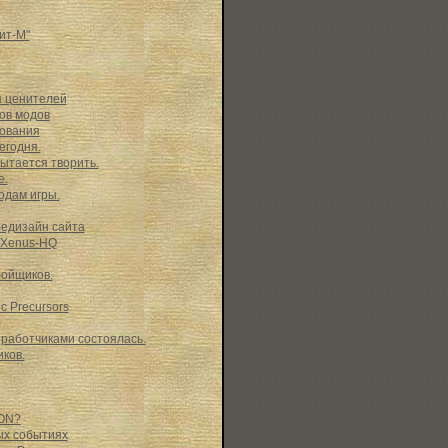
ит-М"
я ценителей
ов модов
рования
егодня.
пытается творить.
е.
одам игры.
едизайн сайта
 Xenus-HQ
бойщиков.
 Precursors
зработчиками состоялась.
ков.
 ON?
ых событиях