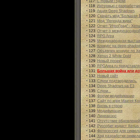
·
117:
С Новым Годом!
·
118:
Интервью с разработчи
·
119:
Акция Deep Shadows
·
120:
Скачать мод "Большая 
·
121:
Мод "Легенда жива"
·
122:
Отчет "ИгроГрад" - Xenu
·
123:
Отчет о международной
·
124:
RPG Area
·
125:
Международная выставк
·
126:
Конкурс на deep-shado
·
127:
Объявлен конкурс по Xe
·
128:
Xenus 2 White Gold
·
129:
Новый проект
·
130:
RPGArea.ru представля
·
131:
Большая война или до 
·
132:
Новый сайт
·
133:
Слухи подтвердились.
·
134:
Deep Shadows на Е3
·
135:
Слухи...
·
136:
Форум модификации
·
137:
Сайт по игре Макгия Кр
·
138:
Вновь в строю
·
139:
Модификация
·
140:
Линеанэос
·
141:
Отсутствие обновлений
·
142:
Руссобит издаст Xenus 
·
143:
Фотосессия для сиквел
·
144:
Ход разработки сиквел