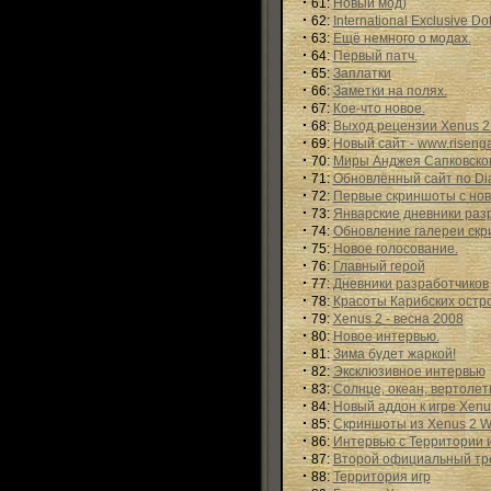
·
61:
Новый мод)
·
62:
International Exclusive Do
·
63:
Ещё немного о модах.
·
64:
Первый патч.
·
65:
Заплатки
·
66:
Заметки на полях.
·
67:
Кое-что новое.
·
68:
Выход рецензии Xenus 2
·
69:
Новый сайт - www.riseng
·
70:
Миры Анджея Сапковско
·
71:
Обновлённый сайт по Dia
·
72:
Первые скриншоты с нов
·
73:
Январские дневники раз
·
74:
Обновление галереи ск
·
75:
Новое голосование.
·
76:
Главный герой
·
77:
Дневники разработчиков
·
78:
Красоты Карибских остро
·
79:
Xenus 2 - весна 2008
·
80:
Новое интервью.
·
81:
Зима будет жаркой!
·
82:
Эксклюзивное интервью
·
83:
Солнце, океан, вертолеты
·
84:
Новый аддон к игре Xenu
·
85:
Скриншоты из Xenus 2 Wh
·
86:
Интервью с Территории 
·
87:
Второй официальный тр
·
88:
Территория игр