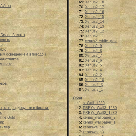
·
69:
Xenus2_18
tA Area
·
70:
Xenus2_17
·
71:
Xenus2_16
·
72:
Xenus2_15
·
73:
Xenus2_14
·
74:
Xenus2_13
·
75:
Xenus2_12
:Белое Золото
·
76:
Xenus2_11
ame.ru
·
77:
xenus2_white_gold
го
·
78:
Xenus2_9
blo!
·
79:
Xenus2_8
ым освещением и погодой
·
80:
Xenus2_7
работчиков
·
81:
Xenus2_6
риншотов
·
82:
Xenus2_5
·
83:
Xenus2_4
·
84:
Xenus2_2
·
85:
Xenus2_10
вов.
·
86:
Xenus 2_3
·
87:
Xenus 2_1
Обои
·
1:
s_Wall_1280
·
, катера, девушки в бикини.
2:
PREYs_Wall3_1280
·
s
3:
PREYs_Wall2_1280
·
ite Gold
4:
xenus_wallpaper_2
·
игр
5:
xenus_wallpaper_1
·
ейлер
6:
xenuswallp4
·
7:
xenuswallp3