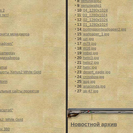
·
8:
xenuswallp2
·
9:
xenuswallp1
·
s 2
10:
04_1280x1024
·
 лет!
11:
03_1280x1024
·
12:
02_1280x1024
·
13:
01_1280x1024
·
14:
boilingpointwallpaper2.jpg
·
юнити менеджера
15:
wallpaper_1.jpg
·
16:
uzi.jpg
·
Shadows"
17:
m79.jpg
·
18:
m16.jpg
·
Gameplay
19:
imbel.jpg
·
ймдизайнера
20:
helic3.jpg
·
21:
helic2.jpg
·
rnal
22:
helic.jpg
·
шоты Xenus2:White Gold
23:
desert_eagle.jpg
·
24:
crossbow.jpg
·
torm
25:
aug.jpg
·
26:
anaconda.jpg
·
льные сайты проектов
27:
ak-47.jpg
асштаб"
2: White Gold
Новостной архив
ox 360