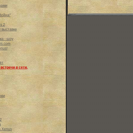
ками
Война"
s 2
 выставке
а - шоу
ws.com
nus!
ет
встречи в сети.
ови
2
а
а Xenus