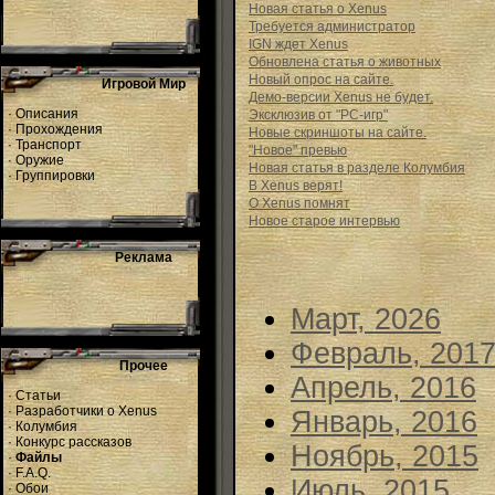
Новая статья о Xenus
Требуется администратор
IGN ждет Xenus
Обновлена статья о животных
Новый опрос на сайте.
Игровой Мир
Демо-версии Xenus не будет.
·
Описания
Эксклюзив от "РС-игр"
·
Прохождения
Новые скриншоты на сайте.
·
Транспорт
"Новое" превью
·
Оружие
Новая статья в разделе Колумбия
·
Группировки
В Xenus верят!
О Xenus помнят
Новое старое интервью
Реклама
Март, 2026
Февраль, 201
Прочее
Апрель, 2016
·
Статьи
·
Разработчики о Xenus
Январь, 2016
·
Колумбия
·
Конкурс рассказов
Ноябрь, 2015
·
Файлы
·
F.A.Q.
Июль, 2015
·
Обои