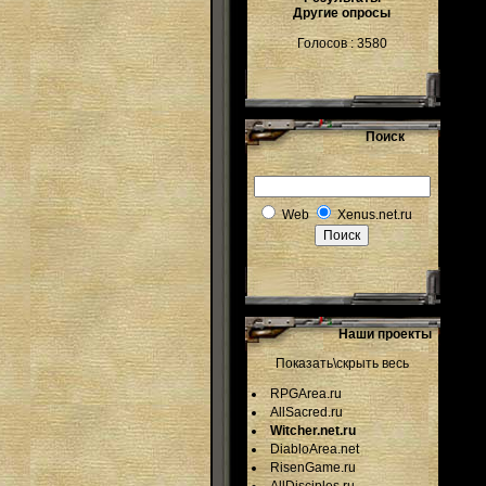
Другие опросы
Голосов : 3580
Поиск
Web
Xenus.net.ru
Наши проекты
Показать\скрыть весь
RPGArea.ru
AllSacred.ru
Witcher.net.ru
DiabloArea.net
RisenGame.ru