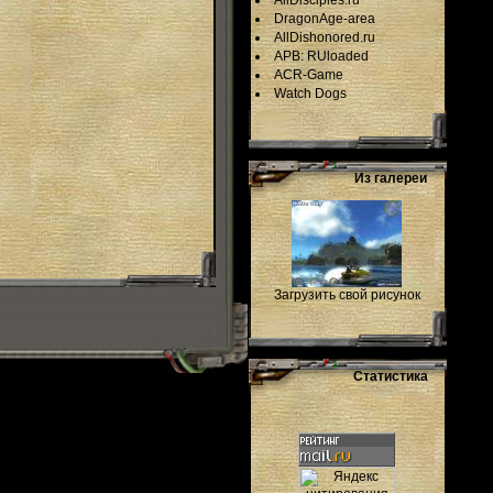
AllDisciples.ru
DragonAge-area
AllDishonored.ru
APB: RUloaded
ACR-Game
Watch Dogs
Из галереи
Загрузить свой рисунок
Статистика