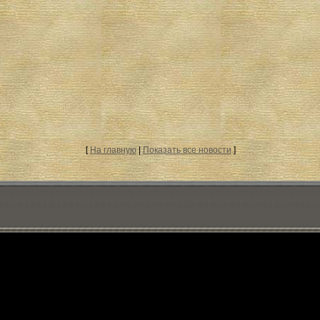
[
На главную
|
Показать все новости
]