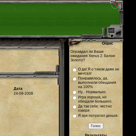
Опрос
Оправдал ли Ваши
ожидания Xenus 2: Белое
Золото?
О да! Я о таком даже не
мечтал!
Понравилось, да,
выполнили обещания
на 100%
Дата
Ну... Нормально.
24-09-2008
Игра хороша, но
обещали большего.
Да так себе, честно
говоря.
Я зря потратил деньги.
Результаты