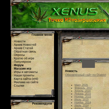
Главное меню
·
Новости
·
Архив Новостей
·
Архив Статей
·
Обратная связь
·
Опросы
·
Кратко об игре
·
Популярное
·
Форум
·
Магазин игр
Новость
·
Игры и автоматы
Обновлённый сайт по Diablo!
·
Наши проекты
·
Карта сайта
(
xml
)
·
Реклама на сайте
Март, 2026
·
Ссылки
Февраль, 2017
Апрель, 2016
Январь, 2016
Ноябрь, 2015
Июль, 2015
Ноябрь, 2014
Рекомендуем
Июль, 2014
Апрель, 2014