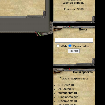
Другие опросы
Голосов : 3580
Поиск
Web
Xenus.net.ru
Наши проекты
Показать\скрыть весь
RPGArea.ru
AllSacred.ru
Witcher.net.ru
DiabloArea.net
RisenGame.ru