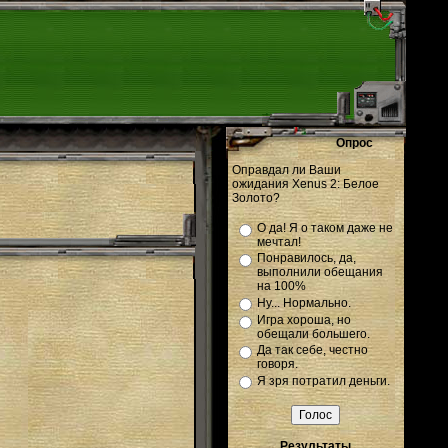
Опрос
Оправдал ли Ваши
ожидания Xenus 2: Белое
Золото?
О да! Я о таком даже не
мечтал!
Понравилось, да,
выполнили обещания
на 100%
Ну... Нормально.
Игра хороша, но
обещали большего.
Да так себе, честно
говоря.
Я зря потратил деньги.
Результаты