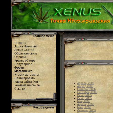
Главное меню
·
Новости
·
Архив Новостей
·
Архив Статей
·
Обратная связь
·
Опросы
·
Кратко об игре
·
Популярное
·
Форум
·
Магазин игр
·
Игры и автоматы
·
Наши проекты
·
Карта сайта
(
xml
)
Апрель, 2009
·
Реклама на сайте
Август, 2008
·
Ссылки
Октябрь, 2006
Сентябрь, 2005
Июль, 2005
Июнь, 2005
Май, 2005
Апрель, 2005
Рекомендуем
Март, 2005
Февраль, 2005