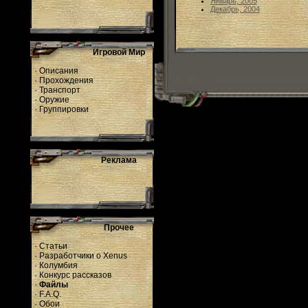
Январь, 2005
Декабрь, 2004
Игровой Мир
·
Описания
·
Прохождения
·
Транспорт
·
Оружие
·
Группировки
Реклама
Прочее
·
Статьи
·
Разработчики о Xenus
·
Колумбия
·
Конкурс рассказов
·
Файлы
·
F.A.Q.
·
Обои