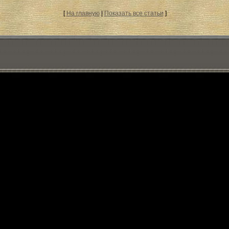
[
На главную
|
Показать все статьи
]