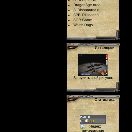
AllDisciples.ru
DragonAge-area
AllDishonored.ru
APB: RUloaded
ACR-Game
Watch Dogs
Из галереи
Загрузить свой рисунок
Статистика