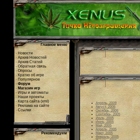
Главное меню
·
Новости
·
Архив Новостей
·
Архив Статей
·
Обратная связь
·
Опросы
·
Кратко об игре
·
Популярное
·
Форум
·
Магазин игр
·
Игры и автоматы
·
Наши проекты
·
Карта сайта
(
xml
)
Апрель, 2009
·
Реклама на сайте
Август, 2008
·
Ссылки
Октябрь, 2006
Сентябрь, 2005
Июль, 2005
Июнь, 2005
Май, 2005
Апрель, 2005
Рекомендуем
Март, 2005
Февраль, 2005