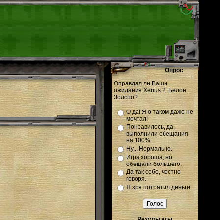
Опрос
Оправдал ли Ваши
ожидания Xenus 2: Белое
Золото?
О да! Я о таком даже не
мечтал!
Понравилось, да,
выполнили обещания
на 100%
Ну... Нормально.
Игра хороша, но
обещали большего.
Да так себе, честно
говоря.
Я зря потратил деньги.
Результаты