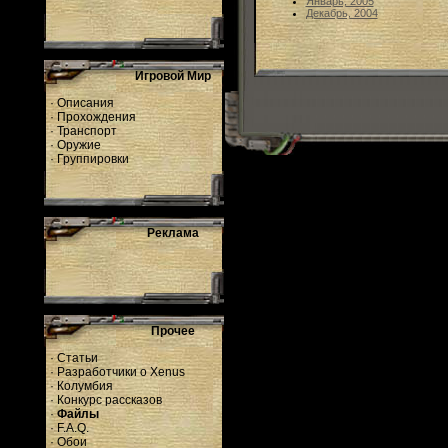
Январь, 2005
Декабрь, 2004
Игровой Мир
·
Описания
·
Прохождения
·
Транспорт
·
Оружие
·
Группировки
Реклама
Прочее
·
Статьи
·
Разработчики о Xenus
·
Колумбия
·
Конкурс рассказов
·
Файлы
·
F.A.Q.
·
Обои