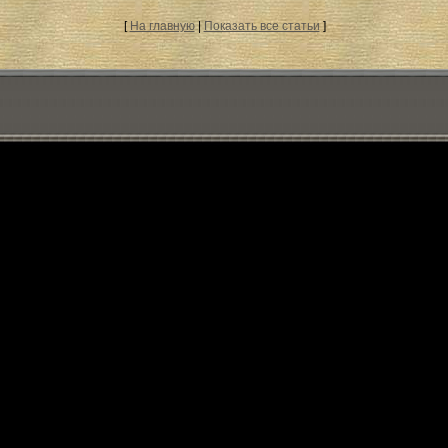
[
На главную
|
Показать все статьи
]