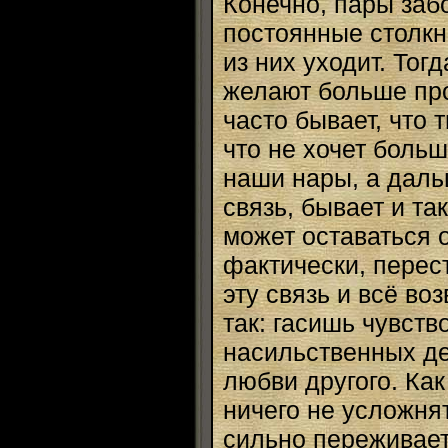
Конечно, пары забо
постоянные столкно
из них уходит. Тог
желают больше про
часто бывает, что 
что не хочет боль
наши нары, а даль
связь, бывает и та
может оставаться 
фактически, перест
эту связь и всё во
так: гасишь чувств
насильственных де
любви другого. Как
ничего не усложнят
сильно переживаетс