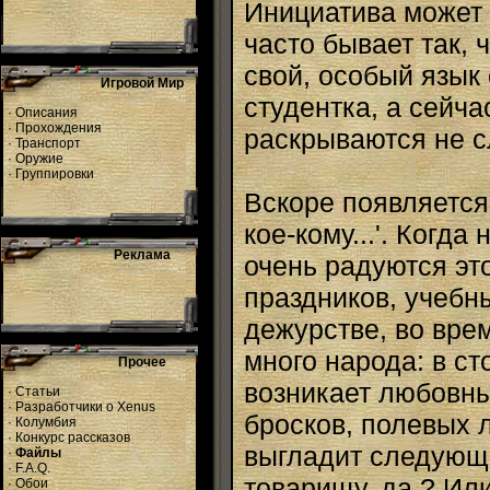
Инициатива может 
часто бывает так, 
свой, особый язык
Игровой Мир
студентка, а сейча
·
Описания
·
Прохождения
раскрываются не с
·
Транспорт
·
Оружие
·
Группировки
Вскоре появляется 
кое-кому...'. Когда
Реклама
очень радуются эт
праздников, учебны
дежурстве, во врем
много народа: в ст
Прочее
возникает любовн
·
Статьи
·
Разработчики о Xenus
бросков, полевых л
·
Колумбия
·
Конкурс рассказов
выгладит следующи
·
Файлы
·
F.A.Q.
товарищу, да ? Или
·
Обои