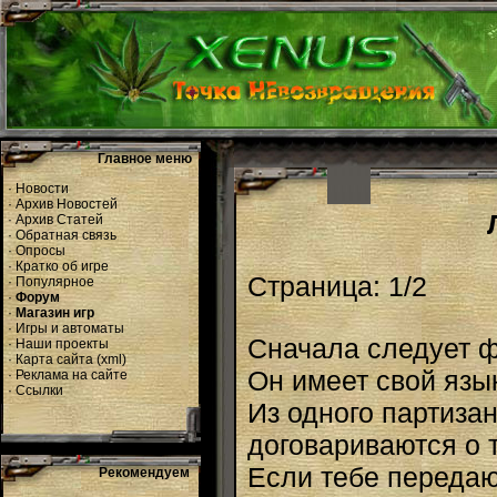
Главное меню
·
Новости
·
Архив Новостей
·
Архив Статей
·
Обратная связь
·
Опросы
·
Кратко об игре
Страница: 1/2
·
Популярное
·
Форум
·
Магазин игр
·
Игры и автоматы
Сначала следует ф
·
Наши проекты
·
Карта сайта
(
xml
)
Он имеет свой язык
·
Реклама на сайте
·
Ссылки
Из одного партизан
договариваются о 
Если тебе передают
Рекомендуем