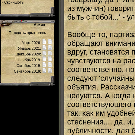
·
Скриншоты
из мужчин) говорит
быть с тобой...' -
Архив
Вообще-то, партиз
Показать\скрыть весь
обращают внимание
Март 2026:
|
Январь 2021:
|
вдруг, становятся
Декабрь 2020:
|
чувствуются на рас
Ноябрь 2019:
|
Октябрь 2019:
|
соответственно, пр
Сентябрь 2019:
|
следуют 'случайны
объятия. Рассказчи
целуются. А когда
соответствующего 
так, как им удобн
стеснения,... да, 
публичности, для