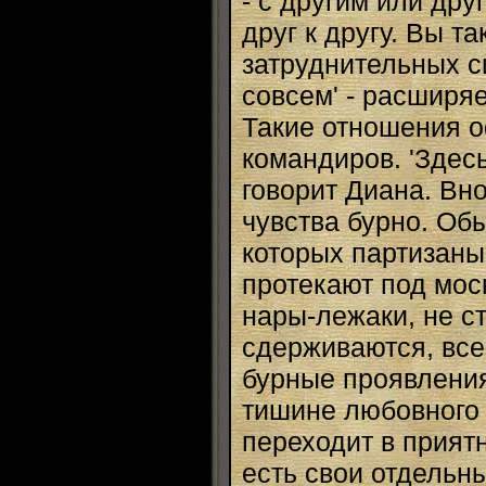
- с другим или дру
друг к другу. Вы т
затруднительных с
совсем' - расширя
Такие отношения 
командиров. 'Здесь
говорит Диана. Вн
чувства бурно. Об
которых партизаны
протекают под моск
нары-лежаки, не с
сдерживаются, вс
бурные проявления
тишине любовного 
переходит в приятн
есть свои отдельны