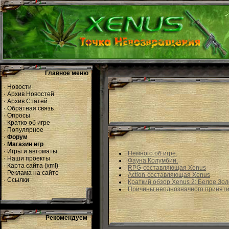
Главное меню
·
Новости
·
Архив Новостей
·
Архив Статей
·
Обратная связь
·
Опросы
·
Кратко об игре
·
Популярное
·
Форум
·
Магазин игр
·
Игры и автоматы
Немного об игре.
·
Наши проекты
Фауна Колумбии.
·
Карта сайта
(
xml
)
RPG-составляющая Xenus
·
Реклама на сайте
Action-составляющая Xenus
·
Ссылки
Краткий обзор Xenus 2: Белое Зо
Причины неоднозначного принятия 
Рекомендуем