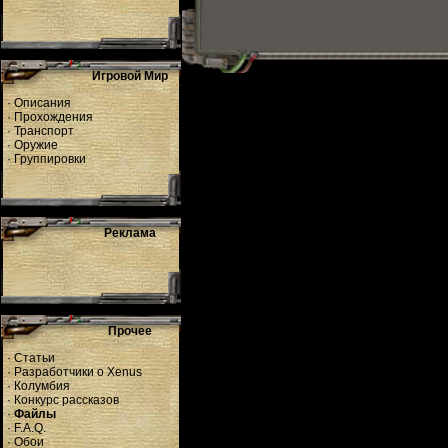
Игровой Мир
·
Описания
·
Прохождения
·
Транспорт
·
Оружие
·
Группировки
Реклама
Прочее
·
Статьи
·
Разработчики о Xenus
·
Колумбия
·
Конкурс рассказов
·
Файлы
·
F.A.Q.
·
Обои