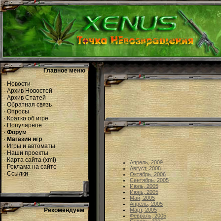
Главное меню
·
Новости
·
Архив Новостей
·
Архив Статей
·
Обратная связь
·
Опросы
·
Кратко об игре
·
Популярное
·
Форум
·
Магазин игр
·
Игры и автоматы
·
Наши проекты
·
Карта сайта
(
xml
)
Апрель, 2009
·
Реклама на сайте
Август, 2008
·
Ссылки
Октябрь, 2006
Сентябрь, 2005
Июль, 2005
Июнь, 2005
Май, 2005
Апрель, 2005
Рекомендуем
Март, 2005
Февраль, 2005