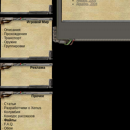
Январь, 2005
Декабрь, 2004
Игровой Мир
·
Описания
·
Прохождения
·
Транспорт
·
Оружие
·
Группировки
Реклама
Прочее
·
Статьи
·
Разработчики о Xenus
·
Колумбия
·
Конкурс рассказов
·
Файлы
·
F.A.Q.
·
Обои