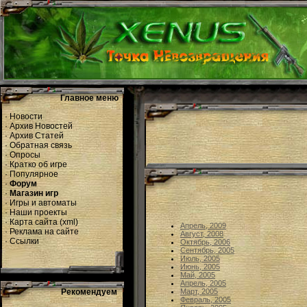
Главное меню
·
Новости
·
Архив Новостей
·
Архив Статей
·
Обратная связь
·
Опросы
·
Кратко об игре
·
Популярное
·
Форум
·
Магазин игр
·
Игры и автоматы
·
Наши проекты
·
Карта сайта
(
xml
)
Апрель, 2009
·
Реклама на сайте
Август, 2008
·
Ссылки
Октябрь, 2006
Сентябрь, 2005
Июль, 2005
Июнь, 2005
Май, 2005
Апрель, 2005
Рекомендуем
Март, 2005
Февраль, 2005