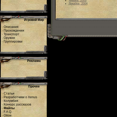
Январь, 2005
Декабрь, 2004
Игровой Мир
·
Описания
·
Прохождения
·
Транспорт
·
Оружие
·
Группировки
Реклама
Прочее
·
Статьи
·
Разработчики о Xenus
·
Колумбия
·
Конкурс рассказов
·
Файлы
·
F.A.Q.
·
Обои