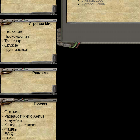
Январь, 2005
Декабрь, 2004
Игровой Мир
·
Описания
·
Прохождения
·
Транспорт
·
Оружие
·
Группировки
Реклама
Прочее
·
Статьи
·
Разработчики о Xenus
·
Колумбия
·
Конкурс рассказов
·
Файлы
·
F.A.Q.
·
Обои