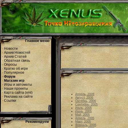
Главное меню
·
Новости
·
Архив Новостей
·
Архив Статей
·
Обратная связь
·
Опросы
·
Кратко об игре
·
Популярное
·
Форум
·
Магазин игр
·
Игры и автоматы
·
Наши проекты
·
Карта сайта
(
xml
)
Апрель, 2009
·
Реклама на сайте
Август, 2008
·
Ссылки
Октябрь, 2006
Сентябрь, 2005
Июль, 2005
Июнь, 2005
Май, 2005
Апрель, 2005
Рекомендуем
Март, 2005
Февраль, 2005