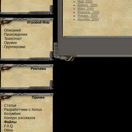
Май, 2005
Апрель, 2005
Март, 2005
Февраль, 2005
Январь, 2005
Декабрь, 2004
Игровой Мир
·
Описания
·
Прохождения
·
Транспорт
·
Оружие
·
Группировки
Реклама
Прочее
·
Статьи
·
Разработчики о Xenus
·
Колумбия
·
Конкурс рассказов
·
Файлы
·
F.A.Q.
·
Обои