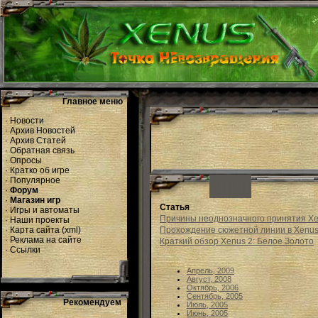
Главное меню
·
Новости
·
Архив Новостей
·
Архив Статей
·
Обратная связь
·
Опросы
·
Кратко об игре
·
Популярное
·
Форум
·
Магазин игр
Статья
·
Игры и автоматы
Причины неоднозначного принятия Xenu
·
Наши проекты
·
Карта сайта
(
xml
)
Прохождение сюжетной линии в Xenus
·
Реклама на сайте
Краткий обзор Xenus 2: Белое Золото
·
Ссылки
Апрель, 2009
Август, 2008
Октябрь, 2006
Сентябрь, 2005
Рекомендуем
Июль, 2005
Июнь, 2005