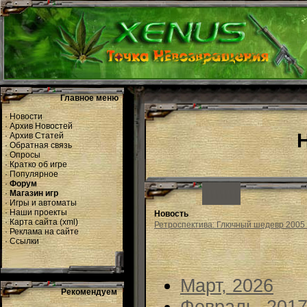
Главное меню
·
Новости
·
Архив Новостей
·
Архив Статей
·
Обратная связь
·
Опросы
·
Кратко об игре
·
Популярное
·
Форум
·
Магазин игр
·
Игры и автоматы
·
Наши проекты
Новость
·
Карта сайта
(
xml
)
Ретроспектива: Глючный шедевр 2005 
·
Реклама на сайте
·
Ссылки
Март, 2026
Рекомендуем