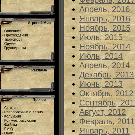
Февраль, 201
Апрель, 2016
Январь, 2016
Игровой Мир
Ноябрь, 2015
·
Описания
Июль, 2015
·
Прохождения
·
Транспорт
·
Оружие
Ноябрь, 2014
·
Группировки
Июль, 2014
Апрель, 2014
Реклама
Декабрь, 2013
Июнь, 2013
Октябрь, 2012
Прочее
Сентябрь, 201
·
Статьи
Август, 2012
·
Разработчики о Xenus
·
Колумбия
Февраль, 2011
·
Конкурс рассказов
·
Файлы
Январь, 2011
·
F.A.Q.
·
Обои