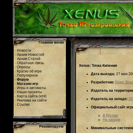
Главное меню
·
Новости
·
Архив Новостей
·
Архив Статей
·
Обратная связь
Xenus: Точка Кипения
·
Опросы
·
Кратко об игре
Дата выхода:
27 мая 20
·
Популярное
·
Форум
Разработчик:
Deep Sha
·
Магазин игр
·
Игры и автоматы
Издатель на территори
·
Наши проекты
·
Карта сайта
(
xml
)
Издатель на западе:
AT
·
Реклама на сайте
·
Ссылки
Официальный сайт игр
В России
На западе
Рекомендуем
Минимальные системны