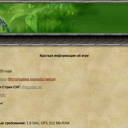
Краткая информация об игре
05 года.
dows
(
Фотографии разработчиков
).
и Стран СНГ:
Руссобит-М
.
ARI
.
ы:
е требования:
1.8 GHz, GF3, 512 Mb RAM