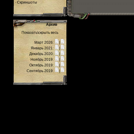
·
Скриншоты
Архив
Показать\скрыть весь
Март 2026:
|
Январь 2021:
|
Декабрь 2020:
|
Ноябрь 2019:
|
Октябрь 2019:
|
Сентябрь 2019:
|