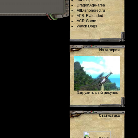
AllDisciples.ru
DragonAge-area
AllDishonored.ru
APB: RUloaded
ACR-Game
Watch Dogs
Из галереи
Загрузить свой рисунок
Статистика