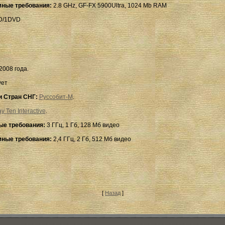
ные требования:
2.8 GHz, GF-FX 5900Ultra, 1024 Mb RAM
D/1DVD
2008 года.
ует
и Стран СНГ:
Руссобит-М
.
ay Ten Interactive
.
е требования:
3 ГГц, 1 Гб, 128 Мб видео
ные требования:
2,4 ГГц, 2 Гб, 512 Мб видео
[
Назад
]