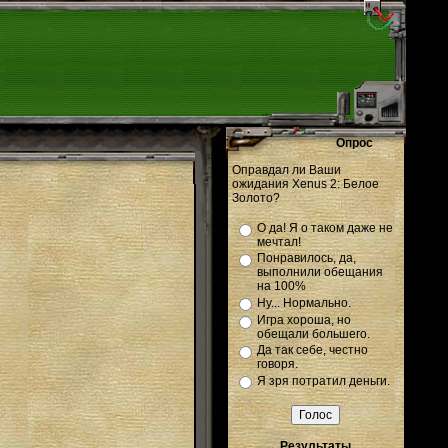
Опрос
Оправдал ли Ваши
ожидания Xenus 2: Белое
Золото?
О да! Я о таком даже не
мечтал!
Понравилось, да,
выполнили обещания
на 100%
Ну... Нормально.
Игра хороша, но
обещали большего.
Да так себе, честно
говоря.
Я зря потратил деньги.
Результаты