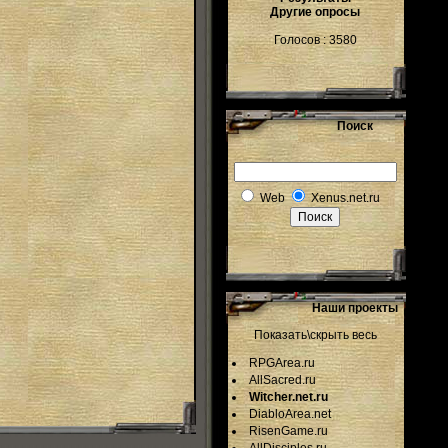
Другие опросы
Голосов : 3580
Поиск
Web
Xenus.net.ru
Наши проекты
Показать\скрыть весь
RPGArea.ru
AllSacred.ru
Witcher.net.ru
DiabloArea.net
RisenGame.ru