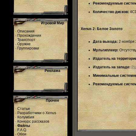
Рекомендуемые систем
Количество дисков:
4C
Игровой Мир
Xenus 2: Белое Золото
·
Описания
·
Прохождения
·
Транспорт
Дата выхода:
2 ноября 
·
Оружие
·
Группировки
Мультиплеер:
Отсутств
Издатель на территори
Издатель на западе:
Pl
Реклама
Минимальные системны
Рекомендуемые систем
Прочее
·
Статьи
·
Разработчики о Xenus
·
Колумбия
·
Конкурс рассказов
·
Файлы
·
F.A.Q.
·
Обои