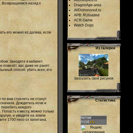
AllDisciples.ru
а. Возвращаемся назад к
DragonAge-area
AllDishonored.ru
APB: RUloaded
ACR-Game
Watch Dogs
ать его можно из далека, если
Из галереи
бом: Заходите в кабинет,
и повезёт, вас даже не ранят.
бычный способ: убить всех, кто
Загрузить свой рисунок
по вам стрелять не станут.
Статистика
к сначала. Дождитесь ночи и
и перебить каждого
 Попасть к месту, можно только
другую, и увидите на земле
ите 1700 песо от капитана.