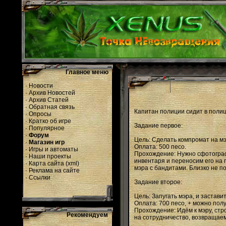
Главное меню
·
Новости
·
Архив Новостей
·
Архив Статей
·
Обратная связь
Капитан полиции сидит в полиц
·
Опросы
·
Кратко об игре
Задание первое:
·
Популярное
·
Форум
Цель: Сделать компромат на мэ
·
Магазин игр
Оплата: 500 песо.
·
Игры и автоматы
Прохождение: Нужно сфотограф
·
Наши проекты
инвентаря и переносим его на 
·
Карта сайта
(
xml
)
мэра с бандитами. Близко не п
·
Реклама на сайте
·
Ссылки
Задание второе:
Цель: Запугать мэра, и застави
Оплата: 700 песо, + можно полу
Прохождение: Идём к мэру, стр
Рекомендуем
на сотрудничество, возвращаем