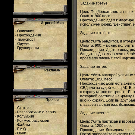
Задание третье:
Цель: Подбросить кокаин 'плохо
Оплата: 900 песо.
Прохождение: Идём к квартире ч
Игровой Мир
используем кнопку 'Действие', 
·
Описания
Задание четвёртое:
·
Прохождения
·
Транспорт
Цель: Убить бандитов, и отобра
·
Оружие
Оплата: 900, + можно получить
·
Группировки
Прохождение: Идёте к дому, ряд
бандитов. Довольно легко. берё
проел ему плешь с этой картино
Задание пятое:
Реклама
Цель: Убить главарей уличных б
Оплата: 1050 песо.
Прохождение: Если есть джип с
СВД или на худой конец АК. Бл
а охрану можно не трогать. Ес
пожарной лестнице на крышу. Е
Прочее
всю их охрану. Если вы друг б
главарей за один раз. Возвращ
·
Статьи
·
Разработчики о Xenus
Задание шестое:
·
Колумбия
·
Конкурс рассказов
Цель: Убить партизан и взорвать
·
Файлы
Оплата: 1200 песо.
·
F.A.Q.
Прохождение: Дожидаемся ночи,
·
Обои
Потом забросайте грузовик трё