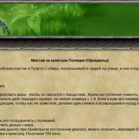
Миссии за капитана Полиции (Официалы)
ейском участке в Пуэрто-Собмра, поспрашивайте людей на улице, и они отпра
ра.
ировать мэра - якобы он связался с бандитами. Ждём наступления темноты
панель действующего оружие, на любую клавишу с 1-9. Взяв в руки фотокамеру
одходим, чтобы нас не заметили, делаем один снимок и возвращаемся назад к
ть его сотрудничать с полицией.
чить деньги с мэра.
оим диалог, при правильном построении диалога, можно получить максимум 50
ся к капитану. Получаем 700 песо.