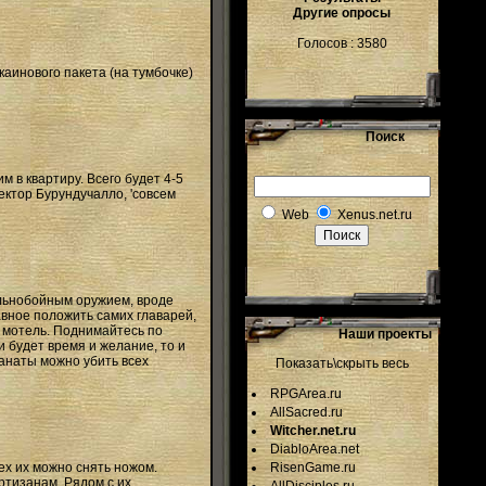
Другие опросы
Голосов : 3580
каинового пакета (на тумбочке)
Поиск
м в квартиру. Всего будет 4-5
тектор Бурундучалло, 'совсем
Web
Xenus.net.ru
альнобойным оружием, вроде
авное положить самих главарей,
т мотель. Поднимайтесь по
Наши проекты
 будет время и желание, то и
ранаты можно убить всех
Показать\скрыть весь
RPGArea.ru
AllSacred.ru
Witcher.net.ru
DiabloArea.net
ех их можно снять ножом.
RisenGame.ru
ртизанам. Рядом с их