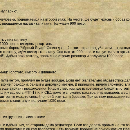
му парню'.
еловека, поднимаемся на второй этаж. На месте, где будет красный образ ко
возвращаемся назад к капитану. Получаем 900 песо.
ть у них картину.
 1000 песо с владельца картины.
ом с баром 'Чёрный Ягуар'. Около дверей стоит охранник, убиваем его, заходи
м картину, идём назад к капитану. Она платит 900 песо, и жалуется, что архи
й'. Идём к архитектору, правильно строим разговор и получаем 1000 песо.
анд: Толстого, Лысого и Длинного.
 пулемётом, проблем не будет вообще. Если нет, желательно обзавестись д
изко не подходим, бандиты довольно меткие. В принципе, ничего сложного, гл
ть ещё вариант прохождения. Рядом с местом, где встречаются бандиты, стои
сли у вас есть РПГ-18 или СВД можете спокойно расстрелять главарей, а если
андитов, то можете спокойно приблизиться к беседке. При метком попадании г
аемся к капитану и получаем 1050 песо.
 их грузовик, с листовками.
 и идём к ним, со стороны дома редактора. Если всё делать правильно, то вс
мя гранатами и он сам взорвётся. Есть вариант, вообще не приближаться к па