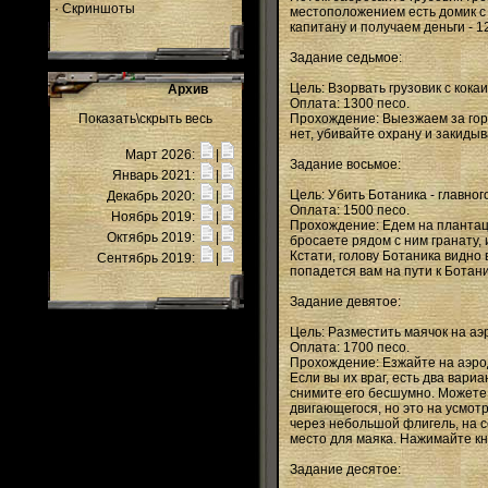
·
Скриншоты
местоположением есть домик с 
капитану и получаем деньги - 1
Задание седьмое:
Цель: Взорвать грузовик с кока
Архив
Оплата: 1300 песо.
Показать\скрыть весь
Прохождение: Выезжаем за горо
нет, убивайте охрану и закидыв
Март 2026:
|
Задание восьмое:
Январь 2021:
|
Цель: Убить Ботаника - главног
Декабрь 2020:
|
Оплата: 1500 песо.
Ноябрь 2019:
|
Прохождение: Едем на плантаци
Октябрь 2019:
|
бросаете рядом с ним гранату, 
Кстати, голову Ботаника видно в
Сентябрь 2019:
|
попадется вам на пути к Ботани
Задание девятое:
Цель: Разместить маячок на а
Оплата: 1700 песо.
Прохождение: Езжайте на аэрод
Если вы их враг, есть два вари
снимите его бесшумно. Можете, 
двигающегося, но это на усмот
через небольшой флигель, на се
место для маяка. Нажимайте кн
Задание десятое: