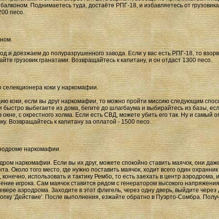
балконом. Поднимаетесь туда, достаёте РПГ-18, и избавляетесь от грузовик
200 песо.
ином.
д и доезжаем до полуразрушенного завода. Если у вас есть РПГ-18, то взорв
айте грузовик гранатами. Возвращайтесь к капитану, и он отдаст 1300 песо.
о селекционера коки у наркомафии.
ю коки, если вы друг наркомафии, то можно пройти миссию следующим спосо
и быстро выбегаете из дома, бегите до шлагбаума и выбирайтесь из базы, есл
 окне, с окрестного холма. Если есть СВД, можете убить его так. Ну и самый о
ку. Возвращайтесь к капитану за оплатой - 1500 песо.
эродроме наркомафии.
ром наркомафии. Если вы их друг, можете спокойно ставить маячок, они даже 
анта. Около того место, где нужно поставить маячок, ходит всего один охранни
конечно, использовать и тактику Рембо, то есть заехать в центр аэродрома, 
рение игрока. Сам маячок ставится рядом с генератором высокого напряжения.
вере аэродрома. Заходите в этот флигель, через одну дверь, выйдите через 
опку 'Действие'. После выполнения, езжайте обратно в Пуэрто-Сомбра. Получ