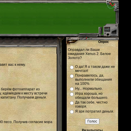
Опрос
Оправдал ли Ваши
ожидания Xenus 2: Белое
Золото?
вят вас к нему.
О да! Я о таком даже не
мечтал!
Понравилось, да,
выполнили обещания
на 100%
Ну... Нормально.
, берём фотоаппарат из
, идём/едем к месту встречи
Игра хороша, но
 капитану. Получаем деньги.
обещали большего.
Да так себе, честно
говоря.
Я зря потратил деньги.
0 песо. Получив согласие мэра
Результаты