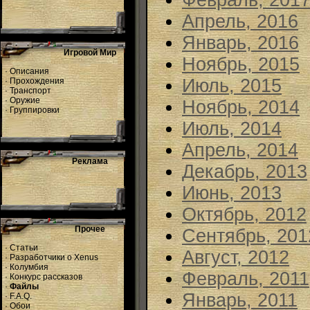
Февраль, 201
Апрель, 2016
Январь, 2016
Игровой Мир
Ноябрь, 2015
·
Описания
Июль, 2015
·
Прохождения
·
Транспорт
·
Оружие
Ноябрь, 2014
·
Группировки
Июль, 2014
Апрель, 2014
Реклама
Декабрь, 2013
Июнь, 2013
Октябрь, 2012
Прочее
Сентябрь, 201
·
Статьи
Август, 2012
·
Разработчики о Xenus
·
Колумбия
Февраль, 2011
·
Конкурс рассказов
·
Файлы
Январь, 2011
·
F.A.Q.
·
Обои