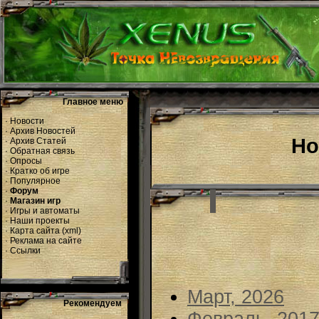
Главное меню
·
Новости
·
Архив Новостей
Но
·
Архив Статей
·
Обратная связь
·
Опросы
·
Кратко об игре
·
Популярное
·
Форум
·
Магазин игр
·
Игры и автоматы
·
Наши проекты
·
Карта сайта
(
xml
)
·
Реклама на сайте
·
Ссылки
Март, 2026
Рекомендуем