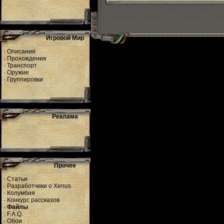
Игровой Мир
·
Описания
·
Прохождения
·
Транспорт
·
Оружие
·
Группировки
Реклама
Прочее
·
Статьи
·
Разработчики о Xenus
·
Колумбия
·
Конкурс рассказов
·
Файлы
·
F.A.Q.
·
Обои