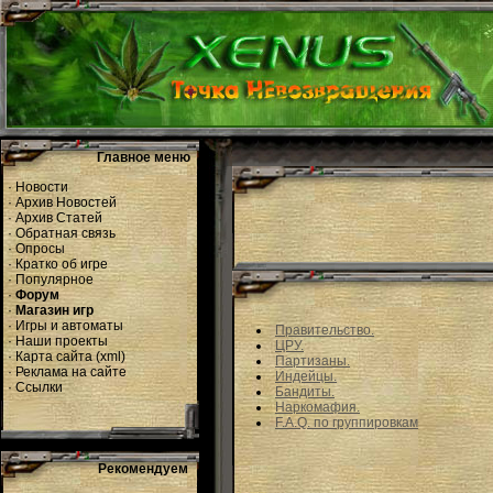
Главное меню
·
Новости
·
Архив Новостей
·
Архив Статей
·
Обратная связь
·
Опросы
·
Кратко об игре
·
Популярное
·
Форум
·
Магазин игр
·
Игры и автоматы
Правительство.
·
Наши проекты
ЦРУ.
·
Карта сайта
(
xml
)
Партизаны.
·
Реклама на сайте
Индейцы.
·
Ссылки
Бандиты.
Наркомафия.
F.A.Q. по группировкам
Рекомендуем