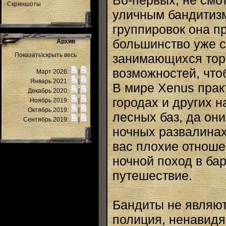
Во-первых, не смот
·
Скриншоты
уличным бандитиз
группировок она пр
большинство уже 
Архив
Показать\скрыть весь
занимающихся торг
возможностей, что
Март 2026:
|
Январь 2021:
|
В мире Xenus прак
Декабрь 2020:
|
городах и других н
Ноябрь 2019:
|
Октябрь 2019:
|
лесных баз, да они
Сентябрь 2019:
|
ночных развалинах 
вас плохие отноше
ночной поход в ба
путешествие.
Бандиты не являют
полиция, ненавидя