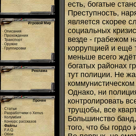
есть, богатые стан
Преступность, на
является скорее с
Игровой Мир
социальных кризис
·
Описания
·
Прохождения
везде - грабежом н
·
Транспорт
·
Оружие
коррупцией и ещё 
·
Группировки
меньше всего ждёт
богатых районах г
Реклама
тут полиции. Не ж
коммунистическом 
Однако, ни полици
контролировать все
Прочее
трущобы, все квар
·
Статьи
·
Разработчики о Xenus
Большинство банд,
·
Колумбия
·
Конкурс рассказов
того, что бы гордо
·
Файлы
·
F.A.Q.
·
Обои