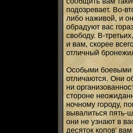
сообщить вам таки
подозревает. Во-вт
либо наживой, и о
обрадуют вас гора
свободу. В-третьих
и вам, скорее всег
отличный бронежил
Особыми боевыми 
отличаются. Они о
ни организованнос
стороне неожиданн
ночному городу, по
вывалиться пять-ш
они не узнают в ва
десяток копов' вам