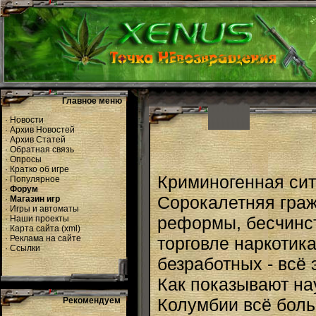
Главное меню
·
Новости
·
Архив Новостей
·
Архив Статей
·
Обратная связь
·
Опросы
·
Кратко об игре
Криминогенная сит
·
Популярное
·
Форум
Сорокалетняя граж
·
Магазин игр
·
Игры и автоматы
реформы, бесчинст
·
Наши проекты
·
Карта сайта
(
xml
)
·
Реклама на сайте
торговле наркотик
·
Ссылки
безработных - всё 
Как показывают на
Колумбии всё боль
Рекомендуем