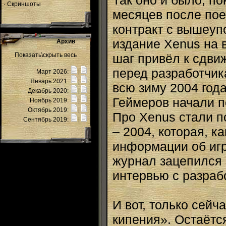
Так оно и было, по
·
Скриншоты
месяцев после пое
контракт с вышеуп
издание Xenus на 
Архив
Показать\скрыть весь
шаг привёл к сдви
перед разработчик
Март 2026:
|
Январь 2021:
|
всю зиму 2004 года
Декабрь 2020:
|
Геймеров начали п
Ноябрь 2019:
|
Октябрь 2019:
|
Про Xenus стали п
Сентябрь 2019:
|
– 2004, которая, к
информации об игр
журнал зацепился 
интервью с разраб
И вот, только сейч
кипения». Остаётся