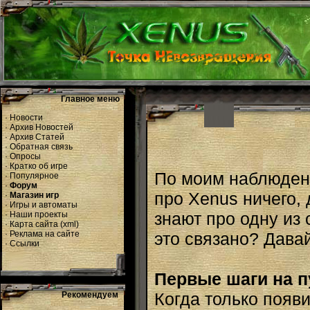
Главное меню
·
Новости
·
Архив Новостей
·
Архив Статей
·
Обратная связь
·
Опросы
·
Кратко об игре
По моим наблюден
·
Популярное
·
Форум
про Xenus ничего,
·
Магазин игр
·
Игры и автоматы
знают про одну из 
·
Наши проекты
·
Карта сайта
(
xml
)
·
Реклама на сайте
это связано? Дава
·
Ссылки
Первые шаги на п
Когда только появ
Рекомендуем