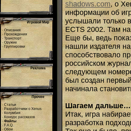
shadows.com
, о X
информации об игр
услышали только в
Игровой Мир
ECTS 2002. Там на
·
Описания
·
Прохождения
Еще бы, ведь пока
·
Транспорт
·
Оружие
нашли издателя на
·
Группировки
способствовало пр
российском журнале
Реклама
следующем номере)
был создан первый 
начинала становит
Прочее
Шагаем дальше…
·
Статьи
·
Разработчики о Xenus
Итак, игра набира
·
Колумбия
·
Конкурс рассказов
разработка подходи
·
Файлы
·
F.A.Q.
·
Обои