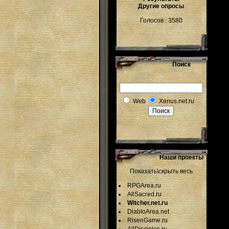
Другие опросы
Голосов : 3580
Поиск
Web
Xenus.net.ru
Наши проекты
Показать\скрыть весь
RPGArea.ru
AllSacred.ru
Witcher.net.ru
DiabloArea.net
RisenGame.ru