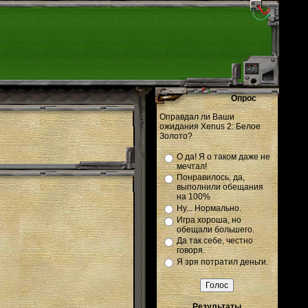
Опрос
Оправдал ли Ваши
ожидания Xenus 2: Белое
Золото?
О да! Я о таком даже не
мечтал!
Понравилось, да,
выполнили обещания
на 100%
Ну... Нормально.
Игра хороша, но
обещали большего.
Да так себе, честно
говоря.
Я зря потратил деньги.
Результаты