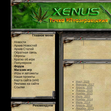
Главное меню
·
Новости
·
Архив Новостей
·
Архив Статей
·
Обратная связь
·
Опросы
·
Кратко об игре
·
Популярное
·
Форум
·
Магазин игр
·
Игры и автоматы
·
Наши проекты
·
Карта сайта
(
xml
)
Март, 2026
·
Реклама на сайте
Февраль, 2017
·
Ссылки
Апрель, 2016
Январь, 2016
Ноябрь, 2015
Июль, 2015
Ноябрь, 2014
Июль, 2014
Рекомендуем
Апрель, 2014
Декабрь, 2013