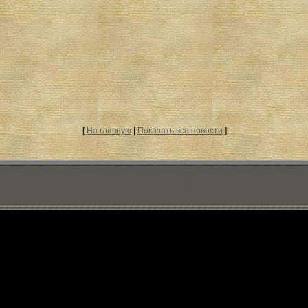
[
На главную
|
Показать все новости
]