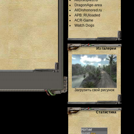
AllDisciples.ru
DragonAge-area
AllDishonored.ru
APB: RUloaded
ACR-Game
Watch Dogs
Из галереи
Загрузить свой рисунок
Статистика