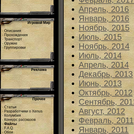
Февраль, 201
Апрель, 2016
Январь, 2016
Игровой Мир
Ноябрь, 2015
·
Описания
Июль, 2015
·
Прохождения
·
Транспорт
·
Оружие
Ноябрь, 2014
·
Группировки
Июль, 2014
Апрель, 2014
Реклама
Декабрь, 2013
Июнь, 2013
Октябрь, 2012
Прочее
Сентябрь, 201
·
Статьи
Август, 2012
·
Разработчики о Xenus
·
Колумбия
Февраль, 2011
·
Конкурс рассказов
·
Файлы
Январь, 2011
·
F.A.Q.
·
Обои