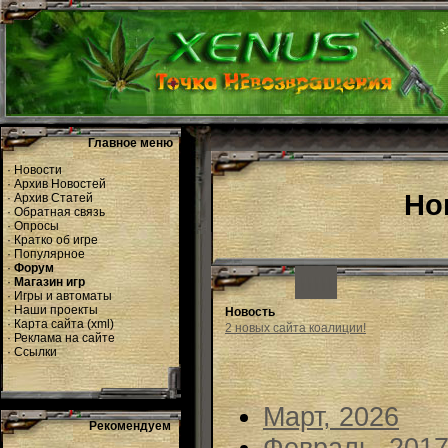
Главное меню
·
Новости
·
Архив Новостей
Но
·
Архив Статей
·
Обратная связь
·
Опросы
·
Кратко об игре
·
Популярное
·
Форум
·
Магазин игр
·
Игры и автоматы
·
Наши проекты
Новость
·
Карта сайта
(
xml
)
2 новых сайта коалиции!
·
Реклама на сайте
·
Ссылки
Март, 2026
Рекомендуем