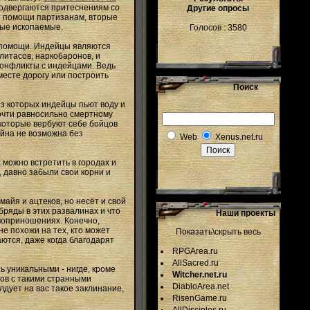
 подвергаются притеснениям со
Другие опросы
ы помощи партизанам, вторые
ные ископаемые.
Голосов : 3580
 о помощи. Индейцы являются
литасов, наркобаронов, и
 конфликты с индейцами. Ведь
месте дорогу или построить
Поиск
из которых индейцы пьют воду и
почти равносильно смертному
которые вербуют себе бойцов
ойна не возможна без
Web
Xenus.net.ru
 можно встретить в городах и
, давно забыли свои корни и
айя и ацтеков, но несёт и свой
ряды в этих развалинах и что
Наши проекты
воприношениях. Конечно,
не похожи на тех, кто может
Показать\скрыть весь
аются, даже когда благодарят
RPGArea.ru
AllSacred.ru
ь уникальными - нигде, кроме
Witcher.net.ru
ров с такими странными
DiabloArea.net
лдует на вас такое заклинание,
RisenGame.ru