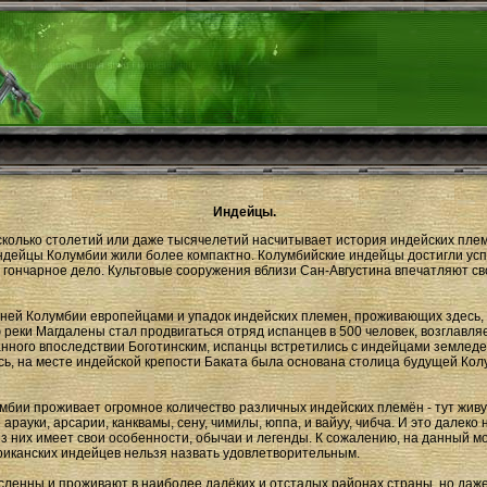
Индейцы.
 сколько столетий или даже тысячелетий насчитывает история индейских плем
ндейцы Колумбии жили более компактно. Колумбийские индейцы достигли успе
 гончарное дело. Культовые сооружения вблизи Сан-Августина впечатляют с
й Колумбии европейцами и упадок индейских племен, проживающих здесь, нач
реки Магдалены стал продвигаться отряд испанцев в 500 человек, возглавл
анного впоследствии Боготинским, испанцы встретились с индейцами земледе
есь, на месте индейской крепости Баката была основана столица будущей Кол
ии проживает огромное количество различных индейских племён - тут живут 
 арауки, арсарии, канквамы, сену, чимилы, юппа, и вайуу, чибча. И это далеко
з них имеет свои особенности, обычаи и легенды. К сожалению, на данный м
ериканских индейцев нельзя назвать удовлетворительным.
ленны и проживают в наиболее далёких и отсталых районах страны, но даже