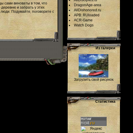
AllDisciples.ru
цы сами виноваты в том, что
DragonAge-area
 деревню и забрать у этих
AllDishonored.ru
 люди. Подумайте, поговорите с
APB: RUloaded
ACR-Game
Watch Dogs
Из галереи
Загрузить свой рисунок
Статистика