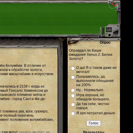
Опрос
Оправдал ли Ваши
ожидания Xenus 2: Белое
Золото?
ён Колумбии. В отличие от
О да! Я о таком даже не
хов в обработке золота,
мечтал!
воими масштабами и искусством
Понравилось, да,
выполнили обещания
на 100%
ались в 1538 г. когда из
Ну... Нормально.
яемый Гонсало Хименесом де
льческого племени чибча и
Игра хороша, но
умбии - город Санта-Фе-де-
обещали большего.
Да так себе, честно
говоря.
племена ува, коги, гуахиро,
Я зря потратил деньги.
 не полный перечень
омент положение колумбийских,
 там могут
скачать мелбет на
Результаты