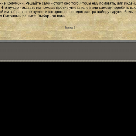
ие Колумбии. Решайте сами - стоит оно того, чтобы ему помогать, или индей
. Что лучше - оказать им помощь против угнетателей или самому перебить всю
й им всё равно не нужен, и которого не сегодня-завтра заберут другие белые
 Питоном и решите. Выбор - за вами.
[
Назад
]