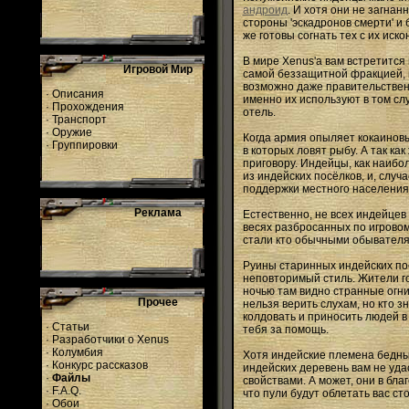
андроид
. И хотя они не загна
стороны 'эскадронов смерти' 
же готовы согнать тех с их ис
В мире Xenus'а вам встретится 
Игровой Мир
самой беззащитной фракцией, и
возможно даже правительственн
·
Описания
именно их используют в том сл
·
Прохождения
отель.
·
Транспорт
·
Оружие
Когда армия опыляет кокаиновы
·
Группировки
в которых ловят рыбу. А так к
приговору. Индейцы, как наиб
из индейских посёлков, и, слу
поддержки местного населения 
Реклама
Естественно, не всех индейцев
весях разбросанных по игровому
стали кто обычными обывателям
Руины старинных индейских пос
неповторимый стиль. Жители го
ночью там видно странные огн
Прочее
нельзя верить слухам, но кто з
колдовать и приносить людей в 
·
Статьи
тебя за помощь.
·
Разработчики о Xenus
·
Колумбия
Хотя индейские племена бедны,
·
Конкурс рассказов
индейских деревень вам не уда
·
Файлы
свойствами. А может, они в бла
·
F.A.Q.
что пули будут облетать вас с
·
Обои