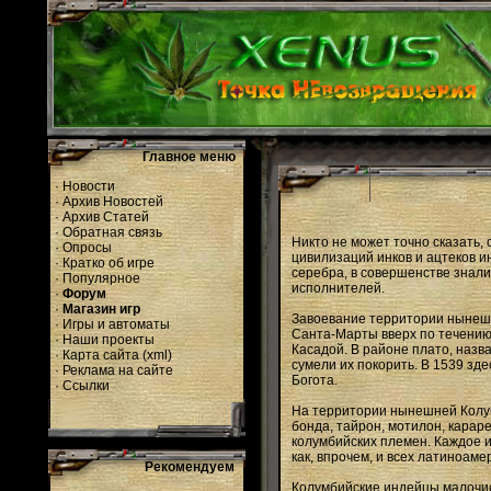
Главное меню
·
Новости
·
Архив Новостей
·
Архив Статей
·
Обратная связь
Никто не может точно сказать,
·
Опросы
цивилизаций инков и ацтеков и
·
Кратко об игре
серебра, в совершенстве знали
·
Популярное
исполнителей.
·
Форум
·
Магазин игр
Завоевание территории нынешне
·
Игры и автоматы
Санта-Марты вверх по течению 
·
Наши проекты
Касадой. В районе плато, назв
·
Карта сайта
(
xml
)
сумели их покорить. В 1539 зд
·
Реклама на сайте
Богота.
·
Ссылки
На территории нынешней Колумб
бонда, тайрон, мотилон, караре
колумбийских племен. Каждое и
как, впрочем, и всех латиноам
Рекомендуем
Колумбийские индейцы малочис