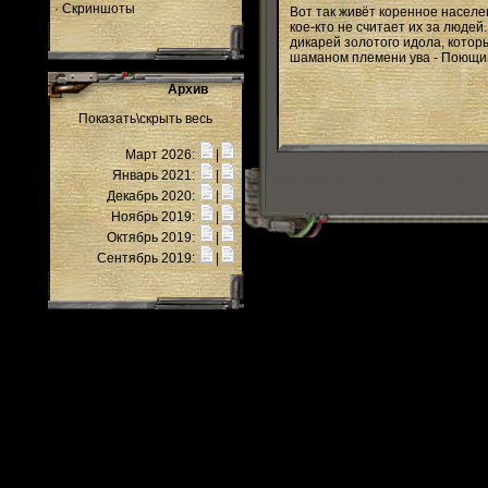
·
Скриншоты
Вот так живёт коренное населен
кое-кто не считает их за людей
дикарей золотого идола, которы
шаманом племени ува - Поющим
Архив
Показать\скрыть весь
Март 2026:
|
Январь 2021:
|
Декабрь 2020:
|
Ноябрь 2019:
|
Октябрь 2019:
|
Сентябрь 2019:
|