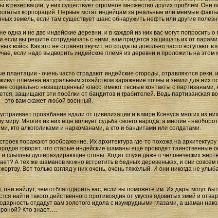
нны в резервации, у них существует огромное множество других проблем. Они
и богатых корпораций. Первые мстят индейцам за реальные или мнимые факт
конных земель, если там существует шанс обнаружить нефть или другие полез
не одна и не две индейские деревни, и в каждой из них вас могут попросить
 если вы решите сотрудничать с ними, вам придётся защищать их от парами
ых войск. Как это не странно звучит, но солдаты довольно часто вступают в
учае, если надо выдворить индейское племя из деревни и проложить на этом 
е плантации - очень часто страдают индейские огороды, отравляются реки, 
ак живут племена натуральным хозяйством заражение почвы и земли для них 
олее социально незащищённый класс, имеют тесные контакты с партизанами, 
чается, защищают эти посёлки от бандитов и грабителей. Ведь партизанская в
- это вам скажет любой военный.
 устраивает прозябание вдали от цивилизации и в мире Ксенуса многих из них
 миру. Многих из них ещё волнует судьба своего народа, а многие - наоборот
и, кто алкоголиками и наркоманами, а кто и бандитами или солдатами.
троек поражают воображение. Их архитектура где-то похожа на архитектуру м
родов говорят, что старые индейские шаманы ещё проводят таинственные об
и и слышны душераздирающие стоны. Ходят слухи даже о человеческих жерт
нает? А тех же шаманов можно встретить в бедных деревеньках, и они совсем 
жертву. Вот только взгляд у них очень, очень тяжёлый. И они никогда не улыб
 они найдут, чем отблагодарить вас, если вы поможете им. Их дары могут быт
стся найти такого действенного противоядия от укусов ядовитых змей и отва
годарность отдадут вам золотого идола с изумрудными глазами, а шаман нако
тороной? Кто знает….