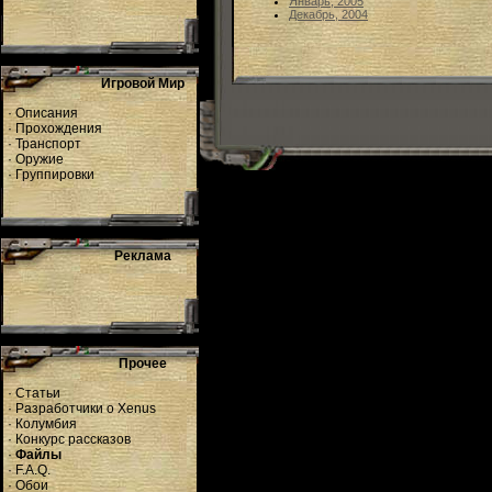
Январь, 2005
Декабрь, 2004
Игровой Мир
·
Описания
·
Прохождения
·
Транспорт
·
Оружие
·
Группировки
Реклама
Прочее
·
Статьи
·
Разработчики о Xenus
·
Колумбия
·
Конкурс рассказов
·
Файлы
·
F.A.Q.
·
Обои