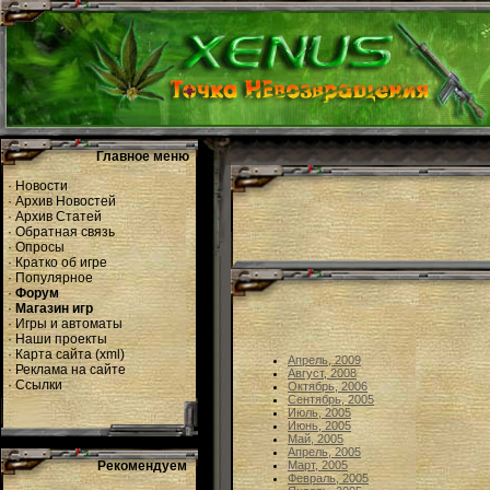
Главное меню
·
Новости
·
Архив Новостей
·
Архив Статей
·
Обратная связь
·
Опросы
·
Кратко об игре
·
Популярное
·
Форум
·
Магазин игр
·
Игры и автоматы
·
Наши проекты
·
Карта сайта
(
xml
)
Апрель, 2009
·
Реклама на сайте
Август, 2008
·
Ссылки
Октябрь, 2006
Сентябрь, 2005
Июль, 2005
Июнь, 2005
Май, 2005
Апрель, 2005
Рекомендуем
Март, 2005
Февраль, 2005