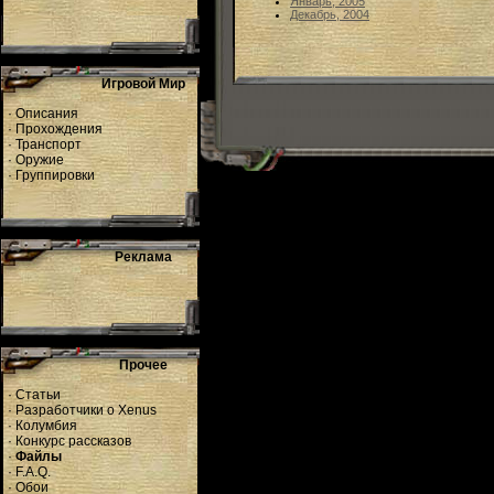
Январь, 2005
Декабрь, 2004
Игровой Мир
·
Описания
·
Прохождения
·
Транспорт
·
Оружие
·
Группировки
Реклама
Прочее
·
Статьи
·
Разработчики о Xenus
·
Колумбия
·
Конкурс рассказов
·
Файлы
·
F.A.Q.
·
Обои