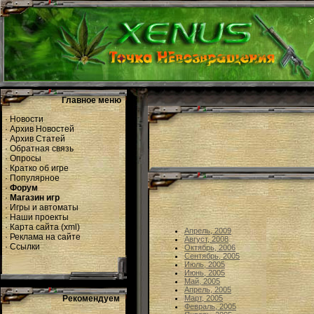
Главное меню
·
Новости
·
Архив Новостей
·
Архив Статей
·
Обратная связь
·
Опросы
·
Кратко об игре
·
Популярное
·
Форум
·
Магазин игр
·
Игры и автоматы
·
Наши проекты
·
Карта сайта
(
xml
)
Апрель, 2009
·
Реклама на сайте
Август, 2008
·
Ссылки
Октябрь, 2006
Сентябрь, 2005
Июль, 2005
Июнь, 2005
Май, 2005
Апрель, 2005
Рекомендуем
Март, 2005
Февраль, 2005