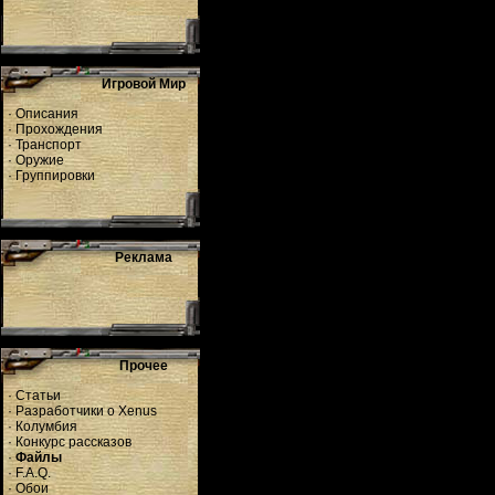
Игровой Мир
·
Описания
·
Прохождения
·
Транспорт
·
Оружие
·
Группировки
Реклама
Прочее
·
Статьи
·
Разработчики о Xenus
·
Колумбия
·
Конкурс рассказов
·
Файлы
·
F.A.Q.
·
Обои