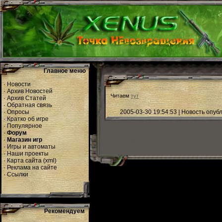
Главное меню
·
Новости
·
Архив Новостей
Читаем
тут
·
Архив Статей
·
Обратная связь
·
Опросы
2005-03-30 19:54:53 | Новость опу
·
Кратко об игре
·
Популярное
·
Форум
·
Магазин игр
·
Игры и автоматы
·
Наши проекты
·
Карта сайта
(
xml
)
·
Реклама на сайте
·
Ссылки
Рекомендуем