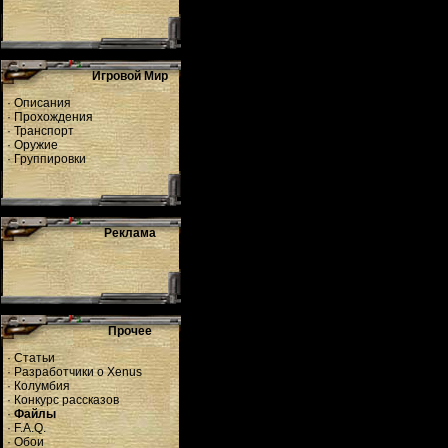
Игровой Мир
·
Описания
·
Прохождения
·
Транспорт
·
Оружие
·
Группировки
Реклама
Прочее
·
Статьи
·
Разработчики о Xenus
·
Колумбия
·
Конкурс рассказов
·
Файлы
·
F.A.Q.
·
Обои