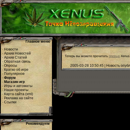
Главное меню
·
Новости
·
Архив Новостей
Теперь вы можете прочитать
превью
Xenus
·
Архив Статей
·
Обратная связь
·
Опросы
2005-03-28 10:50:45 | Новость опу
·
Кратко об игре
·
Популярное
·
Форум
·
Магазин игр
·
Игры и автоматы
·
Наши проекты
·
Карта сайта
(
xml
)
·
Реклама на сайте
·
Ссылки
Рекомендуем