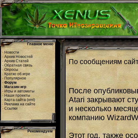
Главное меню
·
Новости
·
Архив Новостей
По сообщениям сай
·
Архив Статей
·
Обратная связь
·
Опросы
·
Кратко об игре
·
Популярное
·
Форум
·
Магазин игр
После опубликовыв
·
Игры и автоматы
·
Наши проекты
Atari закрывают ст
·
Карта сайта
(
xml
)
·
Реклама на сайте
и несколько месяце
·
Ссылки
компанию WizardW
Рекомендуем
Этот год, также ос