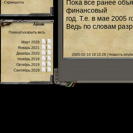
Пока все ранее объ
·
Скриншоты
финансовый
год. Т.е. в мае 2005
Архив
Ведь по словам разра
Показать\скрыть весь
Март 2026:
|
Январь 2021:
|
Декабрь 2020:
|
2005-02-10 16:10:28 | Новость опу
Ноябрь 2019:
|
Октябрь 2019:
|
Сентябрь 2019:
|