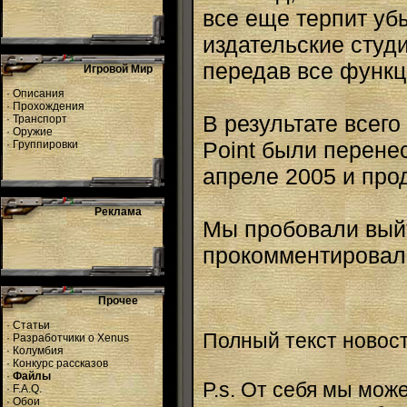
все еще терпит уб
издательские студ
передав все функц
Игровой Мир
·
Описания
·
Прохождения
В результате всего 
·
Транспорт
·
Оружие
Point были перене
·
Группировки
апреле 2005 и про
Реклама
Мы пробовали выйти
прокомментировали
Прочее
·
Статьи
Полный текст новос
·
Разработчики о Xenus
·
Колумбия
·
Конкурс рассказов
·
Файлы
P.s. От себя мы мо
·
F.A.Q.
·
Обои