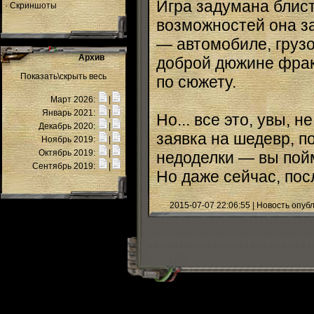
Игра задумана блист
·
Скриншоты
возможностей она з
— автомобиле, грузо
Архив
доброй дюжине фрак
Показать\скрыть весь
по сюжету.
Март 2026:
|
Январь 2021:
|
Но... все это, увы, 
Декабрь 2020:
|
заявка на шедевр, п
Ноябрь 2019:
|
Октябрь 2019:
|
недоделки — вы пойм
Сентябрь 2019:
|
Но даже сейчас, посл
2015-07-07 22:06:55 | Новость опу