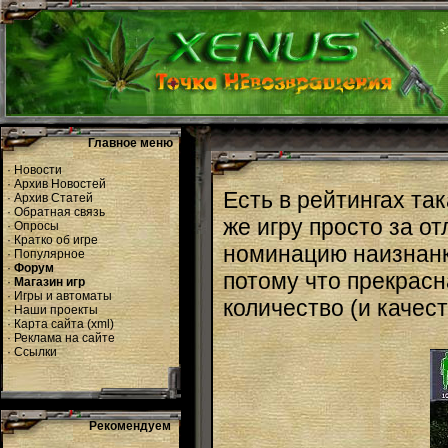
Главное меню
·
Новости
·
Архив Новостей
Есть в рейтингах та
·
Архив Статей
·
Обратная связь
же игру просто за о
·
Опросы
·
Кратко об игре
номинацию наизнанку
·
Популярное
·
Форум
потому что прекрасн
·
Магазин игр
·
Игры и автоматы
количество (и качест
·
Наши проекты
·
Карта сайта
(
xml
)
·
Реклама на сайте
·
Ссылки
Рекомендуем