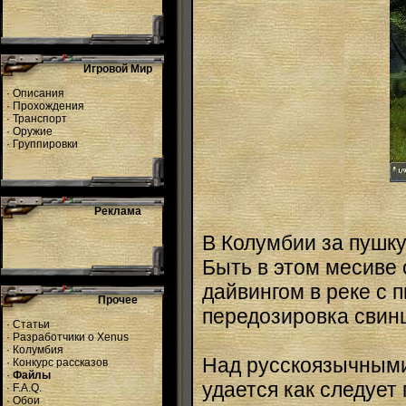
Игровой Мир
·
Описания
·
Прохождения
·
Транспорт
·
Оружие
·
Группировки
Реклама
В Колумбии за пушку
Быть в этом месиве 
дайвингом в реке с 
Прочее
передозировка свинц
·
Статьи
·
Разработчики о Xenus
·
Колумбия
Над русскоязычными 
·
Конкурс рассказов
·
Файлы
удается как следует
·
F.A.Q.
·
Обои