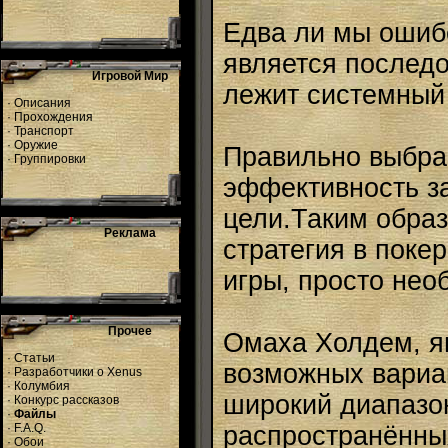
Едва ли мы ошибё
является последо
Игровой Мир
лежит системный
·
Описания
·
Прохождения
·
Транспорт
·
Оружие
Правильно выбра
·
Группировки
эффективность з
цели.Таким образ
Реклама
стратегия в поке
игры, просто нео
Прочее
Омаха Холдем, яв
·
Статьи
возможных вариа
·
Разработчики о Xenus
·
Колумбия
широкий диапазон
·
Конкурс рассказов
·
Файлы
·
F.A.Q.
распространённы
·
Обои