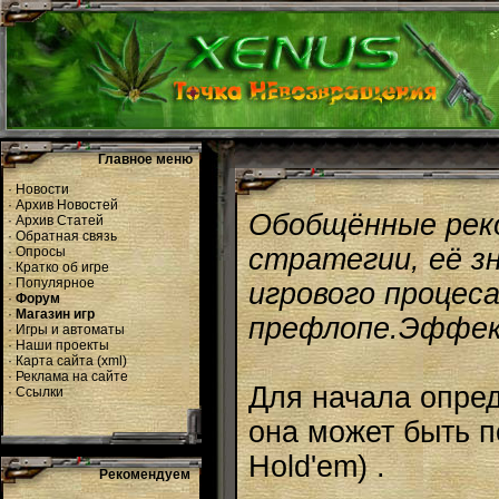
Главное меню
·
Новости
·
Архив Новостей
Обобщённые реко
·
Архив Статей
·
Обратная связь
стратегии, её з
·
Опросы
·
Кратко об игре
·
Популярное
игрового процес
·
Форум
·
Магазин игр
префлопе.Эффек
·
Игры и автоматы
·
Наши проекты
·
Карта сайта
(
xml
)
·
Реклама на сайте
Для начала опред
·
Ссылки
она может быть 
Hold'em) .
Рекомендуем