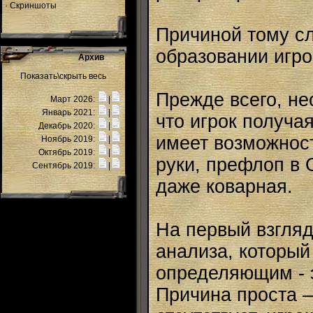
·
Скриншоты
Причиной тому сл
образовании игр
Архив
Показать\скрыть весь
Прежде всего, не
Март 2026:
|
Январь 2021:
|
что игрок получа
Декабрь 2020:
|
имеет возможнос
Ноябрь 2019:
|
Октябрь 2019:
|
руки, префлоп в
Сентябрь 2019:
|
даже коварная.
На первый взгляд
анализа, который
определяющим - э
Причина проста –