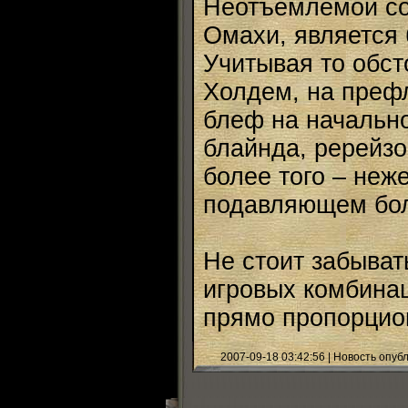
Неотъемлемой со
Омахи, является
Учитывая то обст
Холдем, на преф
блеф на начально
блайнда, ререйз
более того – неж
подавляющем бол
Не стоит забыват
игровых комбина
прямо пропорцио
2007-09-18 03:42:56 | Новость опу