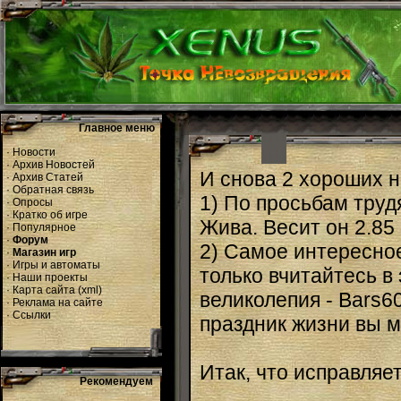
Главное меню
·
Новости
·
Архив Новостей
И снова 2 хороших н
·
Архив Статей
·
Обратная связь
1) По просьбам труд
·
Опросы
·
Кратко об игре
Жива. Весит он 2.85
·
Популярное
·
Форум
2) Самое интересно
·
Магазин игр
·
Игры и автоматы
только вчитайтесь в
·
Наши проекты
·
Карта сайта
(
xml
)
великолепия - Bars60
·
Реклама на сайте
·
Ссылки
праздник жизни вы м
Итак, что исправляе
Рекомендуем