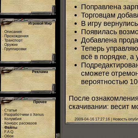
Поправлена зарп
Торговцам добав
В игру вернулис
Игровой Мир
Появилась возм
·
Описания
·
Прохождения
Добавлена прод
·
Транспорт
·
Оружие
Теперь управляю
·
Группировки
всё в порядке, а
Подредактирован 
сможете отремон
Реклама
вероятностью 1
После ознакомления,
Прочее
скачивании: весит м
·
Статьи
·
Разработчики о Xenus
·
Колумбия
2009-04-16 17:27:16 | Новость опу
·
Конкурс рассказов
·
Файлы
·
F.A.Q.
·
Обои