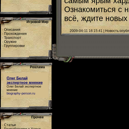
самым ярым хардк
Ознакомиться с 
всё, ждите новых
Игровой Мир
·
Описания
2009-04-11 16:15:41 | Новость опуб
·
Прохождения
·
Транспорт
·
Оружие
·
Группировки
Реклама
Олег Белай
экспертное мнение
Олег Белай экспертное
мнение
biography-person.ru
Прочее
·
Статьи