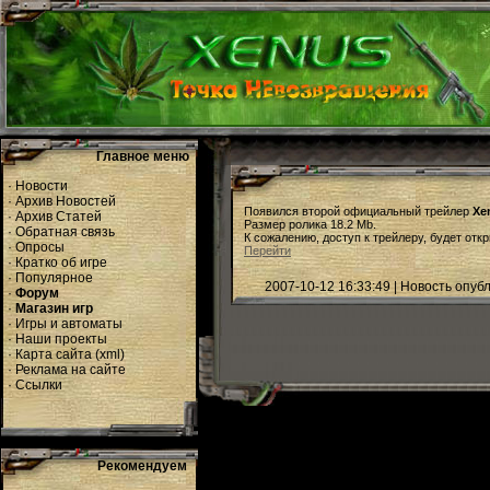
Главное меню
·
Новости
·
Архив Новостей
Появился второй официальный трейлер
Xe
·
Архив Статей
Размер ролика 18.2 Mb.
·
Обратная связь
К сожалению, доступ к трейлеру, будет отк
·
Опросы
Перейти
·
Кратко об игре
·
Популярное
2007-10-12 16:33:49 | Новость опу
·
Форум
·
Магазин игр
·
Игры и автоматы
·
Наши проекты
·
Карта сайта
(
xml
)
·
Реклама на сайте
·
Ссылки
Рекомендуем