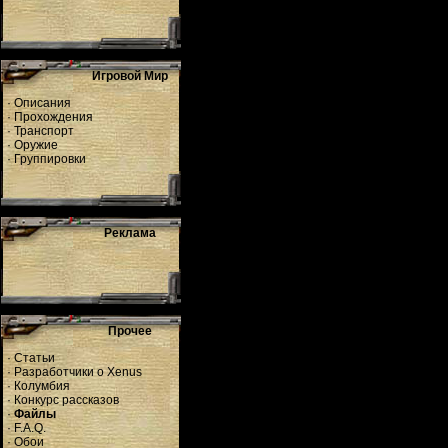
Игровой Мир
·
Описания
·
Прохождения
·
Транспорт
·
Оружие
·
Группировки
Реклама
Прочее
·
Статьи
·
Разработчики о Xenus
·
Колумбия
·
Конкурс рассказов
·
Файлы
·
F.A.Q.
·
Обои