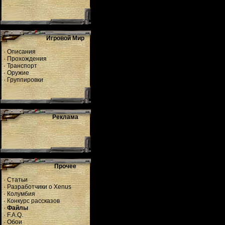
Игровой Мир
·
Описания
·
Прохождения
·
Транспорт
·
Оружие
·
Группировки
Реклама
Прочее
·
Статьи
·
Разработчики о Xenus
·
Колумбия
·
Конкурс рассказов
·
Файлы
·
F.A.Q.
·
Обои