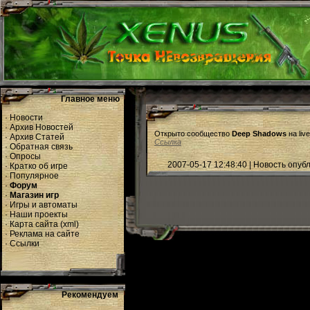
Главное меню
·
Новости
·
Архив Новостей
Открыто сообщество
Deep Shadows
на live
·
Архив Статей
Ссылка
·
Обратная связь
·
Опросы
2007-05-17 12:48:40 | Новость опу
·
Кратко об игре
·
Популярное
·
Форум
·
Магазин игр
·
Игры и автоматы
·
Наши проекты
·
Карта сайта
(
xml
)
·
Реклама на сайте
·
Ссылки
Рекомендуем