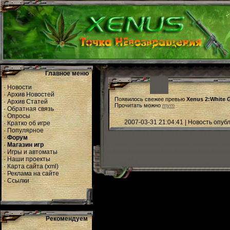
Главное меню
·
Новости
·
Архив Новостей
Появилось свежее превью
Xenus 2:White 
·
Архив Статей
Прочитать можно
тут
·
Обратная связь
·
Опросы
2007-03-31 21:04:41 | Новость опу
·
Кратко об игре
·
Популярное
·
Форум
·
Магазин игр
·
Игры и автоматы
·
Наши проекты
·
Карта сайта
(
xml
)
·
Реклама на сайте
·
Ссылки
Рекомендуем