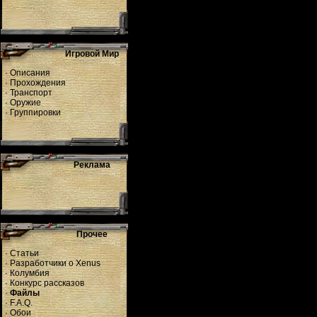
Игровой Мир
·
Описания
·
Прохождения
·
Транспорт
·
Оружие
·
Группировки
Реклама
Прочее
·
Статьи
·
Разработчики о Xenus
·
Колумбия
·
Конкурс рассказов
·
Файлы
·
F.A.Q.
·
Обои