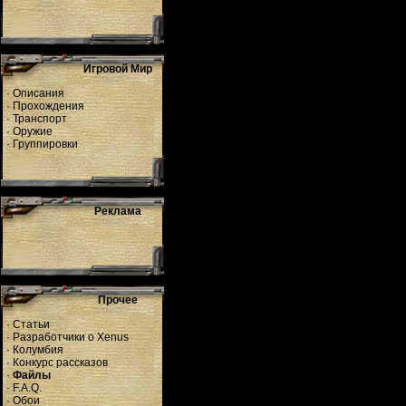
Игровой Мир
·
Описания
·
Прохождения
·
Транспорт
·
Оружие
·
Группировки
Реклама
Прочее
·
Статьи
·
Разработчики о Xenus
·
Колумбия
·
Конкурс рассказов
·
Файлы
·
F.A.Q.
·
Обои