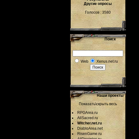
Другие опросы
Голосов : 3580
Поиск
Web
Xenus.net.ru
Наши проекты
Показать\скрыть весь
RPGArea.ru
AllSacred.ru
Witcher.net.ru
DiabloArea.net
RisenGame.ru