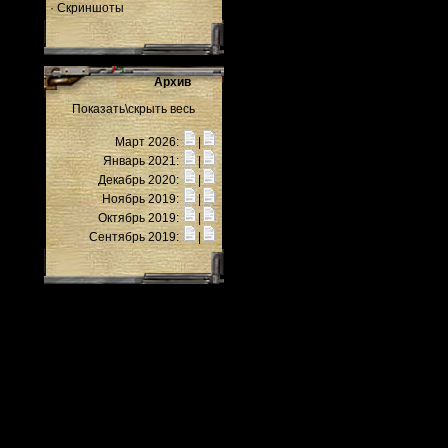
·
Скриншоты
Архив
Показать\скрыть весь
Март 2026:
|
Январь 2021:
|
Декабрь 2020:
|
Ноябрь 2019:
|
Октябрь 2019:
|
Сентябрь 2019:
|