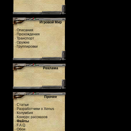
Игровой Мир
·
Описания
·
Прохождения
·
Транспорт
·
Оружие
·
Группировки
Реклама
Прочее
·
Статьи
·
Разработчики о Xenus
·
Колумбия
·
Конкурс рассказов
·
Файлы
·
F.A.Q.
·
Обои