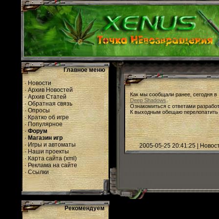
Главное меню
·
Новости
·
Архив Новостей
Как мы сообщали ранее, сегодня в
·
Архив Статей
Deep Shadows
.
·
Обратная связь
Ознакомиться с ответами разрабо
·
Опросы
К выходным обещаю перелопатить эт
·
Кратко об игре
·
Популярное
·
Форум
·
Магазин игр
·
Игры и автоматы
2005-05-25 20:41:25 | Ново
·
Наши проекты
·
Карта сайта
(
xml
)
·
Реклама на сайте
·
Ссылки
Рекомендуем