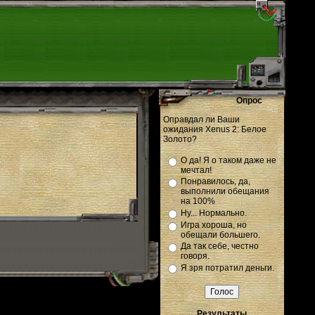
Опрос
Оправдал ли Ваши
ожидания Xenus 2: Белое
Золото?
О да! Я о таком даже не
мечтал!
Понравилось, да,
выполнили обещания
на 100%
Ну... Нормально.
Игра хороша, но
обещали большего.
Да так себе, честно
говоря.
Я зря потратил деньги.
Результаты