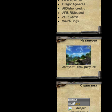
AllDisciples.ru
DragonAge-area
AllDishonored.ru
APB: RUloaded
ACR-Game
Watch Dogs
Из галереи
Загрузить свой рисунок
Статистика